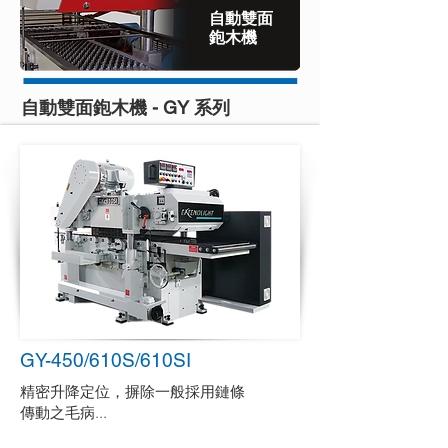
自動雙面
鉋木機
自動雙面鉋木機 - GY 系列
GY-450/610S/610SI
精密升降定位，摒除一般採用鏈條
傳動之毛病
...